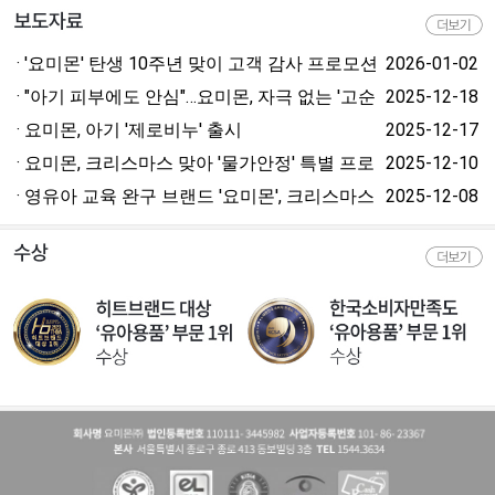
· '요미몬' 탄생 10주년 맞이 고객 감사 프로모션
2026-01-02
진행
· "아기 피부에도 안심"…요미몬, 자극 없는 '고순
2025-12-18
도 실리콘 타월' 선봬
· 요미몬, 아기 '제로비누' 출시
2025-12-17
· 요미몬, 크리스마스 맞아 '물가안정' 특별 프로
2025-12-10
모션 진행
· 영유아 교육 완구 브랜드 '요미몬', 크리스마스
2025-12-08
맞이 '키즈 무선 마이크' 신제품 출시